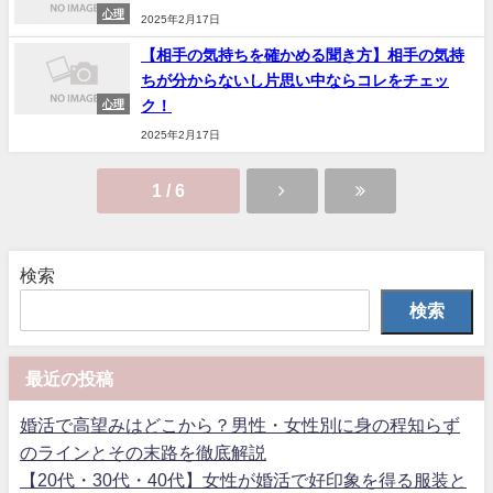
心理
2025年2月17日
【相手の気持ちを確かめる聞き方】相手の気持
ちが分からないし片思い中ならコレをチェッ
ク！
心理
2025年2月17日
1 / 6
検索
検索
最近の投稿
婚活で高望みはどこから？男性・女性別に身の程知らず
のラインとその末路を徹底解説
【20代・30代・40代】女性が婚活で好印象を得る服装と