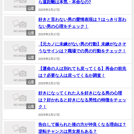
ら遠距離は本気・本命なの?
心理
2025年2月17日
好きと言わない男の愛情表現は？はっきり言わ
ない男の心理をチェック！
心理
2025年2月17日
【元カノに未練がない男の行動】未練がなさそ
うなサインは？職場での男の行動をチェック！
心理
2025年2月17日
【運命の人は別れても戻ってくる】再会の前兆
は？必要な人は戻ってくるか調査！
心理
2025年2月17日
好きになってくれた人を好きになる男の心理
は？好かれると好きになる男性の特徴をチェッ
ク！
心理
2025年2月17日
告白して振られた後の方が仲良くなる理由は？
逆転チャンスは男女差もある？