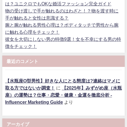
は？ユニクロでもOKな婚活ファッション完全ガイド
物の受け渡しで手が触れるのはわざと！？物を渡す時に
手が触れると女性は意識する？
腕と腕が触れる男性心理は？ボディタッチで男性から腕
に触れる心理をチェック！
彼女を大切にしない男の特徴9選！女を不幸にする男の特
徴をチェック！
最近のコメント
【水瓶座O型男性】好きな人にとる態度は?連絡はマメに
取る方ではないか調査！
に
【2025年】みずがめ座（水瓶
座）の運勢は？仕事・恋愛・健康・金運を徹底分析 -
Influencer Marketing Guide
より
アーカイブ