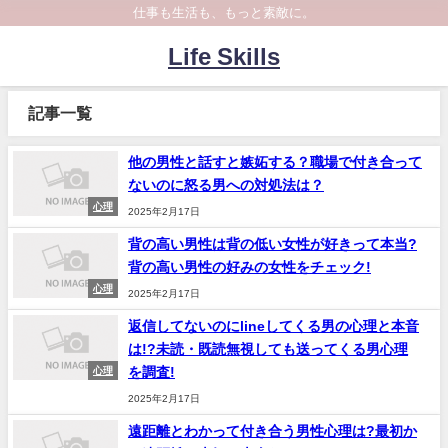
仕事も生活も、もっと素敵に。
Life Skills
記事一覧
他の男性と話すと嫉妬する？職場で付き合って
ないのに怒る男への対処法は？
心理
2025年2月17日
背の高い男性は背の低い女性が好きって本当?
背の高い男性の好みの女性をチェック!
心理
2025年2月17日
返信してないのにlineしてくる男の心理と本音
は!?未読・既読無視しても送ってくる男心理
を調査!
心理
2025年2月17日
遠距離とわかって付き合う男性心理は?最初か