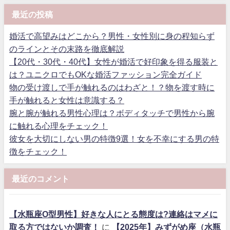
最近の投稿
婚活で高望みはどこから？男性・女性別に身の程知らず
のラインとその末路を徹底解説
【20代・30代・40代】女性が婚活で好印象を得る服装と
は？ユニクロでもOKな婚活ファッション完全ガイド
物の受け渡しで手が触れるのはわざと！？物を渡す時に
手が触れると女性は意識する？
腕と腕が触れる男性心理は？ボディタッチで男性から腕
に触れる心理をチェック！
彼女を大切にしない男の特徴9選！女を不幸にする男の特
徴をチェック！
最近のコメント
【水瓶座O型男性】好きな人にとる態度は?連絡はマメに
取る方ではないか調査！
に
【2025年】みずがめ座（水瓶