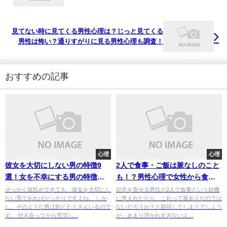
見てない時に見てくる男性心理は？じっと見てくる
男性は怖い？通りすがりに見る男性心理も調査！
おすすめの記事
心理
心理
彼女を大切にしない男の特徴9
2人で食事・ご飯は脈なしのこと
選！女を不幸にする男の特徴を
も！？男性心理で女性から食事
チェック！
に誘うのは脈ありかどうか調査
せっかく彼氏ができても、彼女を大切にし
好意を寄せる男性と2人で食事という好機
ない男であればがっかりですよね。 しか
に恵まれたなら、これって脈ありなのでは
し、そのような男は割とたくさんいるので
ないだろうか？と期待してしまうでしょう
す。 付き合ってから苦労し...
が、あまり浮かれすぎないよ...