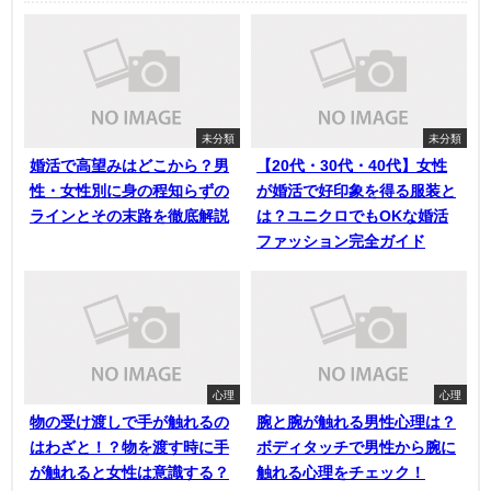
未分類
未分類
婚活で高望みはどこから？男
【20代・30代・40代】女性
性・女性別に身の程知らずの
が婚活で好印象を得る服装と
ラインとその末路を徹底解説
は？ユニクロでもOKな婚活
ファッション完全ガイド
心理
心理
物の受け渡しで手が触れるの
腕と腕が触れる男性心理は？
はわざと！？物を渡す時に手
ボディタッチで男性から腕に
が触れると女性は意識する？
触れる心理をチェック！