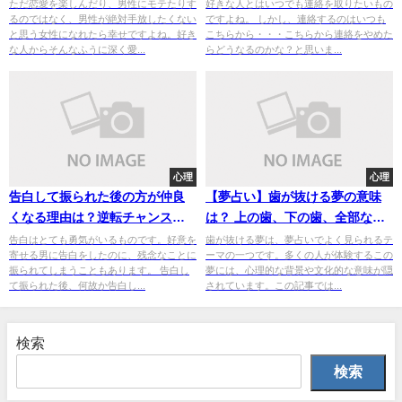
女はどんな人かチェック！
自分から連絡した方がいい？
ただ恋愛を楽しんだり、男性にモテたりす
好きな人とはいつでも連絡を取りたいもの
るのではなく、男性が絶対手放したくない
ですよね。 しかし、連絡するのはいつも
と思う女性になれたら幸せですよね。好き
こちらから・・・こちらから連絡をやめた
な人からそんなふうに深く愛...
らどうなるのかな？と思いま...
心理
心理
告白して振られた後の方が仲良
【夢占い】歯が抜ける夢の意味
くなる理由は？逆転チャンスは
は？ 上の歯、下の歯、全部な
男女差もある？
ど、ケース毎に心理的解釈を紹
告白はとても勇気がいるものです。好意を
歯が抜ける夢は、夢占いでよく見られるテ
寄せる男に告白をしたのに、残念なことに
ーマの一つです。多くの人が体験するこの
介します
振られてしまうこともあります。 告白し
夢には、心理的な背景や文化的な意味が隠
て振られた後、何故か告白し...
されています。この記事では...
検索
検索