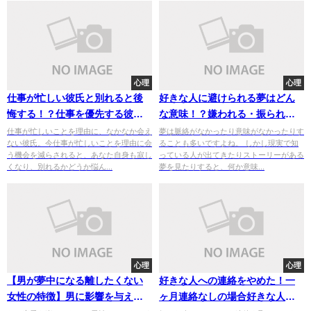
心理
心理
仕事が忙しい彼氏と別れると後
好きな人に避けられる夢はどん
悔する！？仕事を優先する彼氏
な意味！？嫌われる・振られ
と別れるか迷っているならこれ
る・告白される夢の意味もチェ
仕事が忙しいことを理由に、なかなか会え
夢は脈絡がなかったり意味がなかったりす
ない彼氏。今仕事が忙しいことを理由に会
ることも多いですよね。 しかし現実で知
をチェック！
ック！
う機会を減らされると、あなた自身も寂し
っている人が出てきたりストーリーがある
くなり、別れるかどうか悩ん...
夢を見たりすると、何か意味...
心理
心理
【男が夢中になる離したくない
好きな人への連絡をやめた！一
女性の特徴】男に影響を与える
ヶ月連絡なしの場合好きな人に