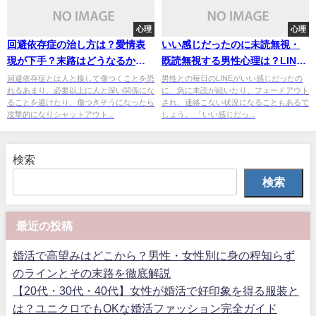
心理
心理
回避依存症の治し方は？愛情表
いい感じだったのに未読無視・
現が下手？末路はどうなるか調
既読無視する男性心理は？LINE
査！
が急に未読になったらこれをチ
回避依存症とは人と接して傷つくことを恐
男性との毎日のLINEがいい感じだったの
れるあまり、必要以上に人と深い関係にな
に、急に未読が続いたり、フェードアウト
ェック！
ることを避けたり、傷つきそうになったら
され、連絡こない状況になることもあるで
攻撃的になりシャットアウト...
しょう。 「いい感じだっ...
検索
検索
最近の投稿
婚活で高望みはどこから？男性・女性別に身の程知らず
のラインとその末路を徹底解説
【20代・30代・40代】女性が婚活で好印象を得る服装と
は？ユニクロでもOKな婚活ファッション完全ガイド