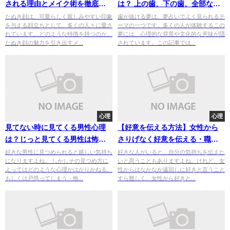
される理由とメイク術を徹底解
は？ 上の歯、下の歯、全部な
説
ど、ケース毎に心理的解釈を紹
たぬき顔は、可愛らしく親しみやすい印象
歯が抜ける夢は、夢占いでよく見られるテ
を与える顔立ちとして、多くの人々に愛さ
ーマの一つです。多くの人が体験するこの
介します
れています。どのような特徴を持つのか、
夢には、心理的な背景や文化的な意味が隠
たぬき顔の魅力を引き出すメ...
されています。この記事では...
心理
心理
見てない時に見てくる男性心理
【好意を伝える方法】女性から
は？じっと見てくる男性は怖
さりげなく好意を伝える・職場
い？通りすがりに見る男性心理
で遠回しに好きと伝える方法を
好きな男性に見つめられると嬉しい気持ち
好きな人がいると、自分の気持ちを伝えた
になりますよね。 しかしその見つめ方に
いと思うこともありますよね。けれど、女
も調査！
チェック！
よってはどのような心理かはかりかねる、
性からはなかなか遠回しに好きと言うこと
もしくは戸惑ってしまう・怖...
すら難しく、女性から好きと...