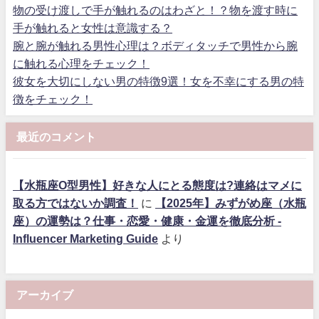
物の受け渡しで手が触れるのはわざと！？物を渡す時に
手が触れると女性は意識する？
腕と腕が触れる男性心理は？ボディタッチで男性から腕
に触れる心理をチェック！
彼女を大切にしない男の特徴9選！女を不幸にする男の特
徴をチェック！
最近のコメント
【水瓶座O型男性】好きな人にとる態度は?連絡はマメに
取る方ではないか調査！
に
【2025年】みずがめ座（水瓶
座）の運勢は？仕事・恋愛・健康・金運を徹底分析 -
Influencer Marketing Guide
より
アーカイブ