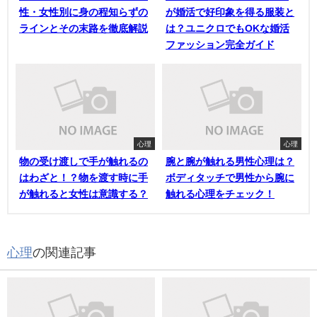
性・女性別に身の程知らずの
が婚活で好印象を得る服装と
ラインとその末路を徹底解説
は？ユニクロでもOKな婚活
ファッション完全ガイド
心理
心理
物の受け渡しで手が触れるの
腕と腕が触れる男性心理は？
はわざと！？物を渡す時に手
ボディタッチで男性から腕に
が触れると女性は意識する？
触れる心理をチェック！
心理
の関連記事