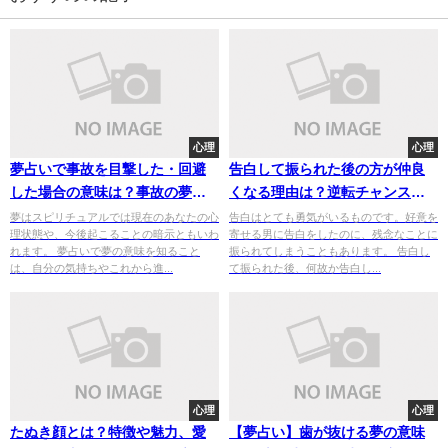
心理
心理
夢占いで事故を目撃した・回避
告白して振られた後の方が仲良
した場合の意味は？事故の夢は
くなる理由は？逆転チャンスは
宝くじと関係も？
男女差もある？
夢はスピリチュアルでは現在のあなたの心
告白はとても勇気がいるものです。好意を
理状態や、今後起こることの暗示ともいわ
寄せる男に告白をしたのに、残念なことに
れます。 夢占いで夢の意味を知ること
振られてしまうこともあります。 告白し
は、自分の気持ちやこれから進...
て振られた後、何故か告白し...
心理
心理
たぬき顔とは？特徴や魅力、愛
【夢占い】歯が抜ける夢の意味