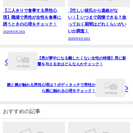
【二人きりで食事する男性心
【忙しい彼氏から連絡がな
理】職場で男性が女性を食事に
い！】いつまで我慢できる？放
誘うときの心理をチェック！
っておく期間はどれくらいがい
いか調査！
2025年9月18日
2025年9月18日
【男が夢中になる離したくない女性の特徴】男に影
響を与える女はどんな人かチェック！
腕と腕が触れる男性心理は？ボディタッチで男性か
ら腕に触れる心理をチェック！
おすすめの記事