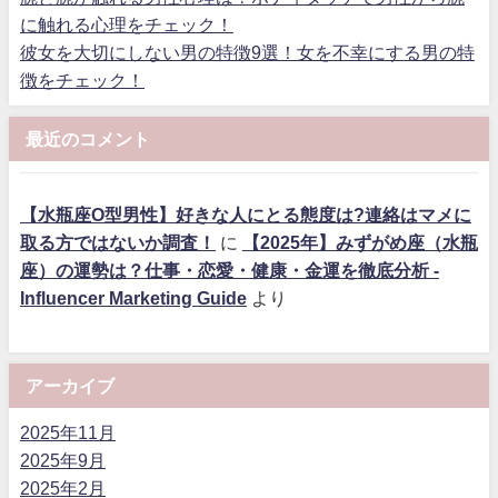
に触れる心理をチェック！
彼女を大切にしない男の特徴9選！女を不幸にする男の特
徴をチェック！
最近のコメント
【水瓶座O型男性】好きな人にとる態度は?連絡はマメに
取る方ではないか調査！
に
【2025年】みずがめ座（水瓶
座）の運勢は？仕事・恋愛・健康・金運を徹底分析 -
Influencer Marketing Guide
より
アーカイブ
2025年11月
2025年9月
2025年2月