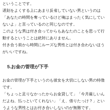
ということです。
遅刻をよくする上にあまり反省していない男というのは
「あなたの時間を奪っているけど俺はまったく気にしてい
ないよ」と言っているのと同じなのです。
このような男は付き合ってからもあなたのことを思って行
動するということは絶対にありません。
付き合う前から時間にルーズな男性とは付き合わないほう
がいいですね。
5.お金の管理が下手
お金の管理が下手というのも彼女を大切にしない男の特徴
です。
「ちょっと足りなかったからお金貸して」「今月厳しいん
だよね、払っといてくれない」「え、借りたっけ？」とい
うような男性とはお付き合いしないのが無難です。