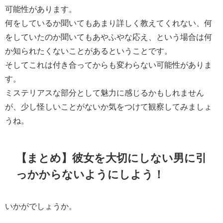
可能性があります。
何をしているか聞いてもあまり詳しく教えてくれない、何
をしていたのか聞いてもあやふやな応え、という場合は何
か知られたくないことがあるということです。
そしてこれは付き合ってからも変わらない可能性がありま
す。
ミステリアスな部分として魅力に感じるかもしれません
が、少し怪しいことがないか気をつけて観察してみましょ
うね。
【まとめ】彼女を大切にしない男に引
っかからないようにしよう！
いかがでしょうか。