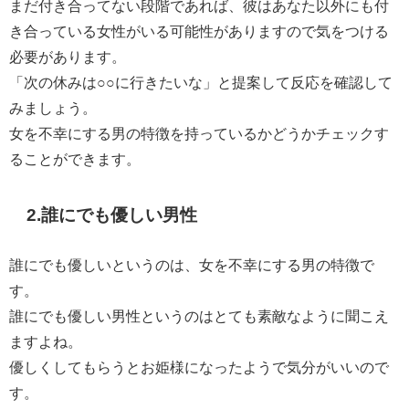
まだ付き合ってない段階であれば、彼はあなた以外にも付
き合っている女性がいる可能性がありますので気をつける
必要があります。
「次の休みは○○に行きたいな」と提案して反応を確認して
みましょう。
女を不幸にする男の特徴を持っているかどうかチェックす
ることができます。
2.誰にでも優しい男性
誰にでも優しいというのは、女を不幸にする男の特徴で
す。
誰にでも優しい男性というのはとても素敵なように聞こえ
ますよね。
優しくしてもらうとお姫様になったようで気分がいいので
す。