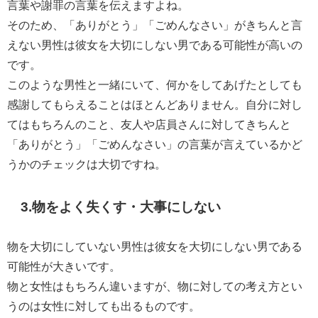
言葉や謝罪の言葉を伝えますよね。
そのため、「ありがとう」「ごめんなさい」がきちんと言
えない男性は彼女を大切にしない男である可能性が高いの
です。
このような男性と一緒にいて、何かをしてあげたとしても
感謝してもらえることはほとんどありません。自分に対し
てはもちろんのこと、友人や店員さんに対してきちんと
「ありがとう」「ごめんなさい」の言葉が言えているかど
うかのチェックは大切ですね。
3.物をよく失くす・大事にしない
物を大切にしていない男性は彼女を大切にしない男である
可能性が大きいです。
物と女性はもちろん違いますが、物に対しての考え方とい
うのは女性に対しても出るものです。