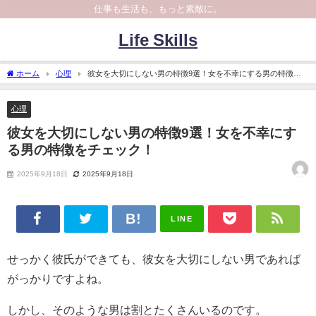
仕事も生活も、もっと素敵に。
Life Skills
ホーム
心理
彼女を大切にしない男の特徴9選！女を不幸にする男の特徴を
チェック！
心理
彼女を大切にしない男の特徴9選！女を不幸にす
る男の特徴をチェック！
2025年9月18日
2025年9月18日
LINE
せっかく彼氏ができても、彼女を大切にしない男であれば
がっかりですよね。
しかし、そのような男は割とたくさんいるのです。