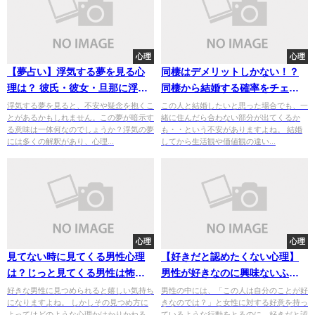
心理
心理
【夢占い】浮気する夢を見る心
同棲はデメリットしかない！？
理は？ 彼氏・彼女・旦那に浮気
同棲から結婚する確率をチェッ
される、バレるケースなどを解
ク！
浮気する夢を見ると、不安や疑念を抱くこ
この人と結婚したいと思った場合でも、一
とがあるかもしれません。この夢が暗示す
緒に住んだら合わない部分が出てくるか
説
る意味は一体何なのでしょうか？浮気の夢
も・・という不安がありますよね。 結婚
には多くの解釈があり、心理...
してから生活観や価値観の違い...
心理
心理
見てない時に見てくる男性心理
【好きだと認めたくない心理】
は？じっと見てくる男性は怖
男性が好きなのに興味ないふり
い？通りすがりに見る男性心理
をする心理をチェック！
好きな男性に見つめられると嬉しい気持ち
男性の中には、「この人は自分のことが好
になりますよね。 しかしその見つめ方に
きなのでは？」と女性に対する好意を持っ
も調査！
よってはどのような心理かはかりかねる、
ているような行動をとるのに、好きだと認