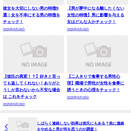
彼女を大切にしない男の特徴9
【男が夢中になる離したくない
選！女を不幸にする男の特徴を
女性の特徴】男に影響を与える
チェック！
女はどんな人かチェック！
2025年9月18日
2025年9月18日
【彼氏の異変！？】好きと言っ
【二人きりで食事する男性心
ても返してくれない！ありがと
理】職場で男性が女性を食事に
うしか言わないから不安な場合
誘うときの心理をチェック！
は これをチェック
2025年9月18日
2025年9月18日
しばらく連絡しない効果は彼氏にもある？急に連絡
をやめると男が何を思うのか調査！