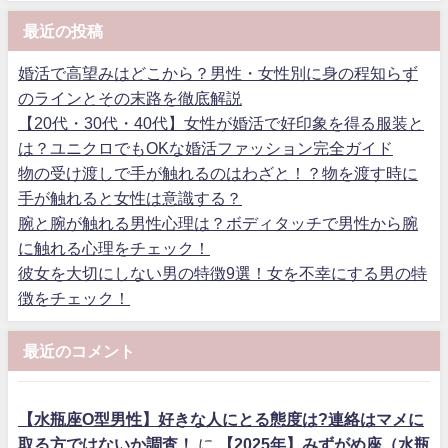
最近の投稿
婚活で高望みはどこから？男性・女性別に身の程知らず
のラインとその末路を徹底解説
【20代・30代・40代】女性が婚活で好印象を得る服装と
は？ユニクロでもOKな婚活ファッション完全ガイド
物の受け渡しで手が触れるのはわざと！？物を渡す時に
手が触れると女性は意識する？
腕と腕が触れる男性心理は？ボディタッチで男性から腕
に触れる心理をチェック！
彼女を大切にしない男の特徴9選！女を不幸にする男の特
徴をチェック！
最近のコメント
【水瓶座O型男性】好きな人にとる態度は?連絡はマメに
取る方ではないか調査！
に
【2025年】みずがめ座（水瓶