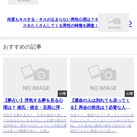
何度もキスする・キスが止まらない男性心理は？キ
スをたくさんしてくる男性の特徴を調査！
おすすめの記事
心理
心理
【夢占い】浮気する夢を見る心
【運命の人は別れても戻ってく
理は？ 彼氏・彼女・旦那に浮気
る】再会の前兆は？必要な人は
される、バレるケースなどを解
戻ってくるか調査！
浮気する夢を見ると、不安や疑念を抱くこ
大好きで、運命の人だと思っていたのに別
とがあるかもしれません。この夢が暗示す
れることになってしまうこともありますよ
説
る意味は一体何なのでしょうか？浮気の夢
ね。 でも本当に運命の相手であれば一度
には多くの解釈があり、心理...
別れてもまた再会したり戻っ...