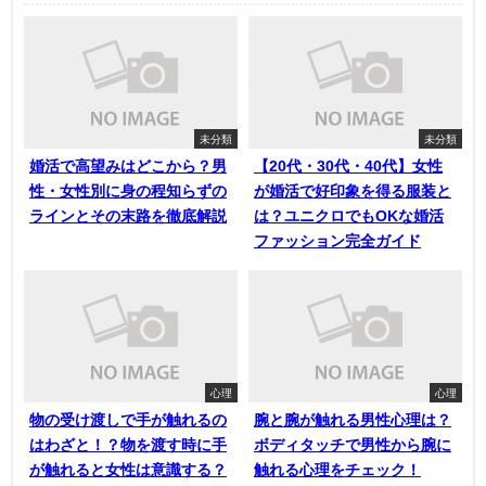
未分類
未分類
婚活で高望みはどこから？男
【20代・30代・40代】女性
性・女性別に身の程知らずの
が婚活で好印象を得る服装と
ラインとその末路を徹底解説
は？ユニクロでもOKな婚活
ファッション完全ガイド
心理
心理
物の受け渡しで手が触れるの
腕と腕が触れる男性心理は？
はわざと！？物を渡す時に手
ボディタッチで男性から腕に
が触れると女性は意識する？
触れる心理をチェック！