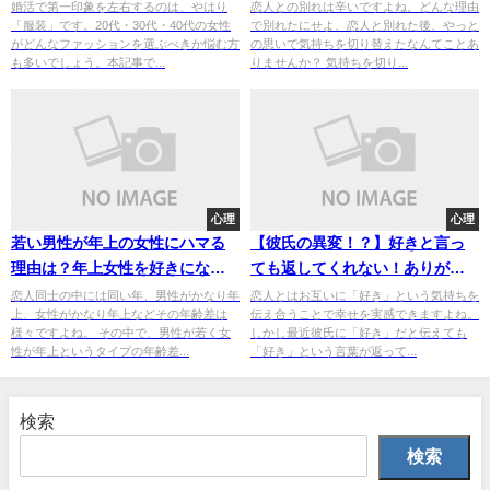
ニクロでもOKな婚活ファッショ
は嘘？
婚活で第一印象を左右するのは、やはり
恋人との別れは辛いですよね。どんな理由
「服装」です。20代・30代・40代の女性
で別れたにせよ、恋人と別れた後、やっと
ン完全ガイド
がどんなファッションを選ぶべきか悩む方
の思いで気持ちを切り替えたなんてことあ
も多いでしょう。本記事で...
りませんか？ 気持ちを切り...
心理
心理
若い男性が年上の女性にハマる
【彼氏の異変！？】好きと言っ
理由は？年上女性を好きになる
ても返してくれない！ありがと
男性の特徴をチェック！
うしか言わないから不安な場合
恋人同士の中には同い年、男性がかなり年
恋人とはお互いに「好き」という気持ちを
上、女性がかなり年上などその年齢差は
伝え合うことで幸せを実感できますよね。
は これをチェック
様々ですよね。 その中で、男性が若く女
しかし最近彼氏に「好き」だと伝えても
性が年上というタイプの年齢差...
「好き」という言葉が返って...
検索
検索