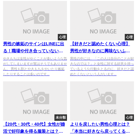
心理
心理
男性の嫉妬のサインはLINEに出
【好きだと認めたくない心理】
る！職場や付き合っていない場
男性が好きなのに興味ないふり
合の嫉妬サインもチェック！
をする心理をチェック！
やきもちは女性がやくことが多いような気
男性の中には、「この人は自分のことが好
がしてしまいますが実はそうでもありませ
きなのでは？」と女性に対する好意を持っ
ん。 男性も割とやきもちをやいたり嫉妬
ているような行動をとるのに、好きだと認
したりすることは多いのです...
めたくないという人がいます...
未分類
心理
【20代・30代・40代】女性が婚
よりを戻したい男性心理とは？
活で好印象を得る服装とは？ユ
「本当に好きなら戻ってくる」