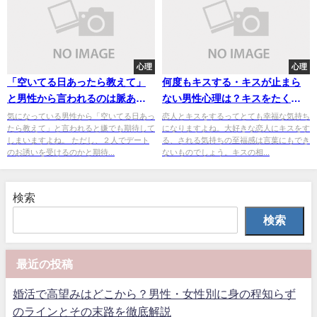
心理
心理
「空いてる日あったら教えて」
何度もキスする・キスが止まら
と男性から言われるのは脈あ
ない男性心理は？キスをたくさ
り？社交辞令なの？
んしてくる男性の特徴を調査！
気になっている男性から「空いてる日あっ
恋人とキスをするってとても幸福な気持ち
たら教えて」と言われると嫌でも期待して
になりますよね。大好きな恋人にキスをす
しまいますよね。 ただし、２人でデート
る、される気持ちの至福感は言葉にもでき
のお誘いを受けるのかと期待...
ないものでしょう。キスの相...
検索
検索
最近の投稿
婚活で高望みはどこから？男性・女性別に身の程知らず
のラインとその末路を徹底解説