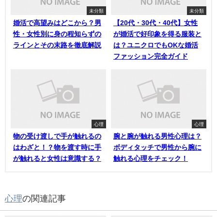
未分類
未分類
婚活で高望みはどこから？男
【20代・30代・40代】女性
性・女性別に身の程知らずの
が婚活で好印象を得る服装と
ラインとその末路を徹底解説
は？ユニクロでもOKな婚活
ファッション完全ガイド
心理
心理
物の受け渡しで手が触れるの
腕と腕が触れる男性心理は？
はわざと！？物を渡す時に手
ボディタッチで男性から腕に
が触れると女性は意識する？
触れる心理をチェック！
心理
の関連記事