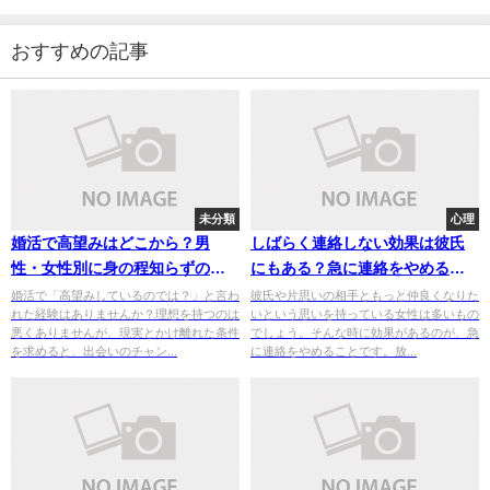
おすすめの記事
未分類
心理
婚活で高望みはどこから？男
しばらく連絡しない効果は彼氏
性・女性別に身の程知らずのラ
にもある？急に連絡をやめると
インとその末路を徹底解説
男が何を思うのか調査！
婚活で「高望みしているのでは？」と言わ
彼氏や片思いの相手ともっと仲良くなりた
れた経験はありませんか？理想を持つのは
いという思いを持っている女性は多いもの
悪くありませんが、現実とかけ離れた条件
でしょう。そんな時に効果があるのが、急
を求めると、出会いのチャン...
に連絡をやめることです。放...