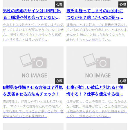
心理
心理
男性の嫉妬のサインはLINEに出
彼氏を疑ってしまうのは別れに
る！職場や付き合っていない場
つながる？信じたいのに疑って
合の嫉妬サインもチェック！
しまうのは病気？
やきもちは女性がやくことが多いような気
彼氏のことは大好き。でも彼氏が浮気をし
がしてしまいますが実はそうでもありませ
ているのではないか心配したことはありま
ん。 男性も割とやきもちをやいたり嫉妬
せんか？ 彼のこと信じられなくなったら
したりすることは多いのです...
終わり！ちゃんと信用してい...
心理
心理
B型男を後悔させる方法は？浮気
仕事が忙しい彼氏と別れると後
を反省させる方法もチェック！
悔する！？仕事を優先する彼氏
と別れるか迷っているならこれ
B型男性は、浮気しやすいと言われていま
仕事が忙しいことを理由に、なかなか会え
す。 マイペースな性格なためその場のノ
ない彼氏。今仕事が忙しいことを理由に会
をチェック！
リで行動してしまうことが多いことや、交
う機会を減らされると、あなた自身も寂し
友関係が広いことも原因のひ...
くなり、別れるかどうか悩ん...