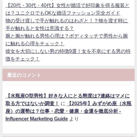
【20代・30代・40代】女性が婚活で好印象を得る服装と
は？ユニクロでもOKな婚活ファッション完全ガイド
物の受け渡しで手が触れるのはわざと！？物を渡す時に
手が触れると女性は意識する？
腕と腕が触れる男性心理は？ボディタッチで男性から腕
に触れる心理をチェック！
彼女を大切にしない男の特徴9選！女を不幸にする男の特
徴をチェック！
最近のコメント
【水瓶座O型男性】好きな人にとる態度は?連絡はマメに
取る方ではないか調査！
に
【2025年】みずがめ座（水瓶
座）の運勢は？仕事・恋愛・健康・金運を徹底分析 -
Influencer Marketing Guide
より