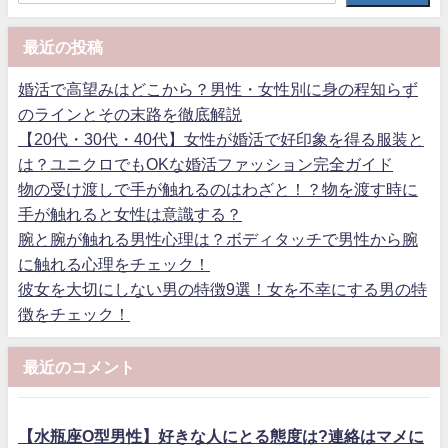
最近の投稿
婚活で高望みはどこから？男性・女性別に身の程知らず
のラインとその末路を徹底解説
【20代・30代・40代】女性が婚活で好印象を得る服装と
は？ユニクロでもOKな婚活ファッション完全ガイド
物の受け渡しで手が触れるのはわざと！？物を渡す時に
手が触れると女性は意識する？
腕と腕が触れる男性心理は？ボディタッチで男性から腕
に触れる心理をチェック！
彼女を大切にしない男の特徴9選！女を不幸にする男の特
徴をチェック！
最近のコメント
【水瓶座O型男性】好きな人にとる態度は?連絡はマメに