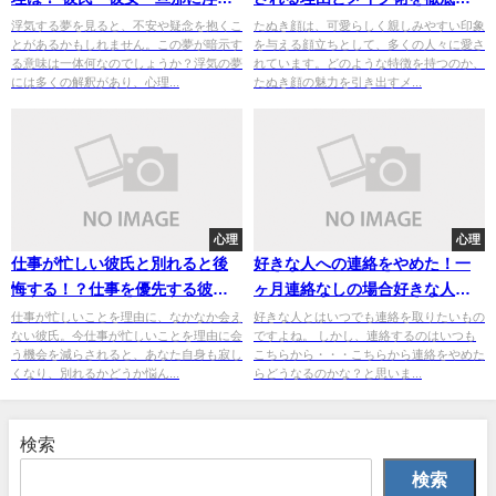
される、バレるケースなどを解
説
浮気する夢を見ると、不安や疑念を抱くこ
たぬき顔は、可愛らしく親しみやすい印象
とがあるかもしれません。この夢が暗示す
を与える顔立ちとして、多くの人々に愛さ
説
る意味は一体何なのでしょうか？浮気の夢
れています。どのような特徴を持つのか、
には多くの解釈があり、心理...
たぬき顔の魅力を引き出すメ...
心理
心理
仕事が忙しい彼氏と別れると後
好きな人への連絡をやめた！一
悔する！？仕事を優先する彼氏
ヶ月連絡なしの場合好きな人に
と別れるか迷っているならこれ
自分から連絡した方がいい？
仕事が忙しいことを理由に、なかなか会え
好きな人とはいつでも連絡を取りたいもの
ない彼氏。今仕事が忙しいことを理由に会
ですよね。 しかし、連絡するのはいつも
をチェック！
う機会を減らされると、あなた自身も寂し
こちらから・・・こちらから連絡をやめた
くなり、別れるかどうか悩ん...
らどうなるのかな？と思いま...
検索
検索