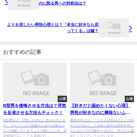
のに怒る男への対処法は？
よりを戻したい男性心理とは？「本当に好きなら戻
ってくる」は嘘？
おすすめの記事
心理
心理
B型男を後悔させる方法は？浮気
【好きだと認めたくない心理】
を反省させる方法もチェック！
男性が好きなのに興味ないふり
をする心理をチェック！
B型男性は、浮気しやすいと言われていま
男性の中には、「この人は自分のことが好
す。 マイペースな性格なためその場のノ
きなのでは？」と女性に対する好意を持っ
リで行動してしまうことが多いことや、交
ているような行動をとるのに、好きだと認
友関係が広いことも原因のひ...
めたくないという人がいます...