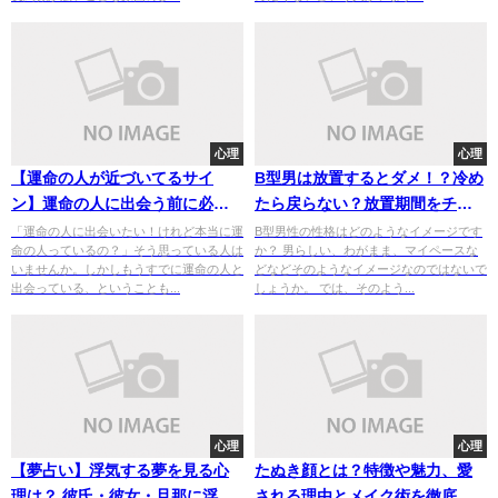
心理
心理
【運命の人が近づいてるサイ
B型男は放置するとダメ！？冷め
ン】運命の人に出会う前に必ず
たら戻らない？放置期間をチェ
起こることとは！？前兆で夢を
ック！
「運命の人に出会いたい！けれど本当に運
B型男性の性格はどのようなイメージです
命の人っているの？」そう思っている人は
か？ 男らしい、わがまま、マイペースな
見ることも！
いませんか。しかしもうすでに運命の人と
どなどそのようなイメージなのではないで
出会っている、ということも...
しょうか。 では、そのよう...
心理
心理
【夢占い】浮気する夢を見る心
たぬき顔とは？特徴や魅力、愛
理は？ 彼氏・彼女・旦那に浮気
される理由とメイク術を徹底解